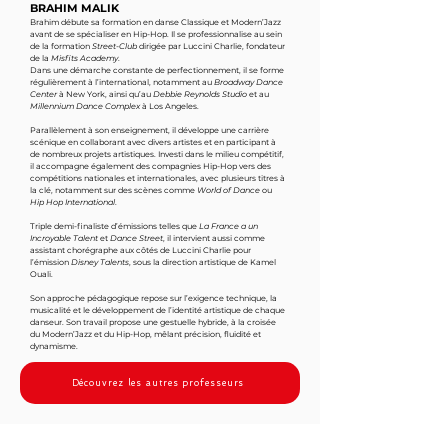
BRAHIM MALIK
Brahim débute sa formation en danse Classique et Modern’Jazz
avant de se spécialiser en Hip-Hop. Il se professionnalise au sein
de la formation
Street-Club
dirigée par Luccini Charlie, fondateur
de la
Misfits Academy
.
Dans une démarche constante de perfectionnement, il se forme
régulièrement à l’international, notamment au
Broadway Dance
Center
à New York, ainsi qu’au
Debbie Reynolds Studio
et au
Millennium Dance Complex
à Los Angeles.
Parallèlement à son enseignement, il développe une carrière
scénique en collaborant avec divers artistes et en participant à
de nombreux projets artistiques. Investi dans le milieu compétitif,
il accompagne également des compagnies Hip-Hop vers des
compétitions nationales et internationales, avec plusieurs titres à
la clé, notamment sur des scènes comme
World of Dance
ou
Hip Hop International
.
Triple demi-finaliste d’émissions telles que
La France a un
Incroyable Talent
et
Dance Street
, il intervient aussi comme
assistant chorégraphe aux côtés de Luccini Charlie pour
l’émission
Disney Talents
, sous la direction artistique de Kamel
Ouali.
Son approche pédagogique repose sur l’exigence technique, la
musicalité et le développement de l’identité artistique de chaque
danseur. Son travail propose une gestuelle hybride, à la croisée
du Modern’Jazz et du Hip-Hop, mêlant précision, fluidité et
dynamisme.
Découvrez les autres professeurs