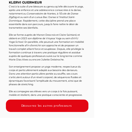
KLERVI GUERMEUR
C’est à la suite d’une blessure au genou qu’elle découvre le yoga,
après une enfance et une adolescence consacrées à la danse,
notamment au
Conservatoire de Nantes
, à l’
École de Danse
ZigZag
et au sein d’un cursus Bac Danse à l’
Institut Saint-
Dominique
. Rapidement, cette discipline prend une place
essentielle dans son parcours, jusqu’à faire naître le désir de
transmettre ses bienfaits.
Elle se forme auprès de Manon Descroix et Claire Saintard, et
obtient en 2023 son diplôme de Vinyasa Yoga au sein d’
AYU
Yoga School
. En parallèle, elle poursuit une formation en mobilité
fonctionnelle afin d’enrichir son approche et de proposer un
travail complet alliant force et souplesse. Depuis, elle privilégie la
formation continue à travers une pratique régulière et assidue
auprès de quelques professeurs suivis sur le long terme comme
Marie Dias Alves ou encore Juliette Delatroche.
Son enseignement propose un yoga moderne, respectueux du
corps et particulièrement adapté aux besoins des danseurs.
Dans une attention particulière portée au souffle, ses cours
s’articulent autour d’un réveil corporel, de séquences fluides et
dynamiques favorisant l’amplitude du mouvement, ainsi que de
phases de stretching.
Elle accompagne ses élèves vers un corps à la fois puissant,
mobile et résilient, dans une pratique consciente et progressive.
Découvrez les autres professeurs